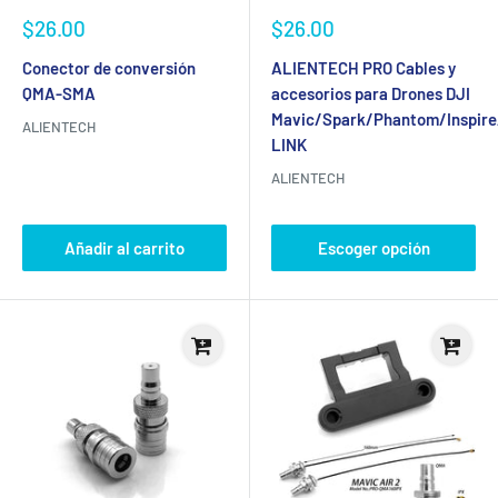
Precio
Precio
$26.00
$26.00
de
de
venta
venta
Conector de conversión
ALIENTECH PRO Cables y
QMA-SMA
accesorios para Drones DJI
Mavic/Spark/Phantom/Inspire
ALIENTECH
LINK
ALIENTECH
Añadir al carrito
Escoger opción