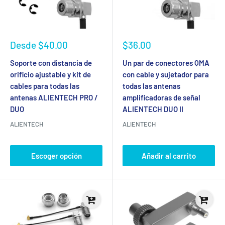
Precio
Precio
Desde
$40.00
$36.00
de
de
venta
venta
Soporte con distancia de
Un par de conectores QMA
orificio ajustable y kit de
con cable y sujetador para
cables para todas las
todas las antenas
antenas ALIENTECH PRO /
amplificadoras de señal
DUO
ALIENTECH DUO II
ALIENTECH
ALIENTECH
Escoger opción
Añadir al carrito