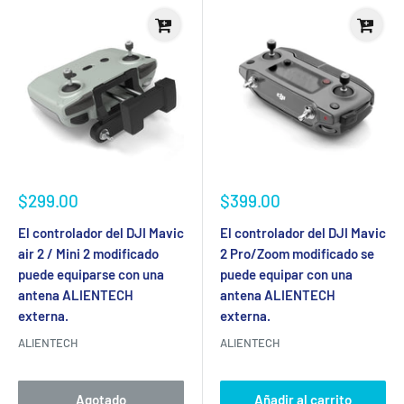
Precio
Precio
$299.00
$399.00
de
de
venta
venta
El controlador del DJI Mavic
El controlador del DJI Mavic
air 2 / Mini 2 modificado
2 Pro/Zoom modificado se
puede equiparse con una
puede equipar con una
antena ALIENTECH
antena ALIENTECH
externa.
externa.
ALIENTECH
ALIENTECH
Agotado
Añadir al carrito