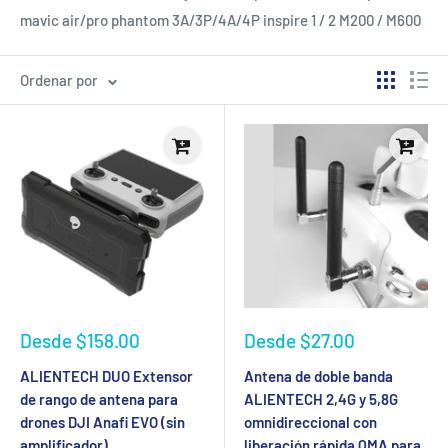
mavic air/pro phantom 3A/3P/4A/4P inspire 1 / 2 M200 / M600
Ordenar por
Precio
Precio
Desde
$158.00
Desde
$27.00
de
de
venta
venta
ALIENTECH DUO Extensor
Antena de doble banda
de rango de antena para
ALIENTECH 2,4G y 5,8G
drones DJI Anafi EVO (sin
omnidireccional con
amplificador)
liberación rápida QMA para