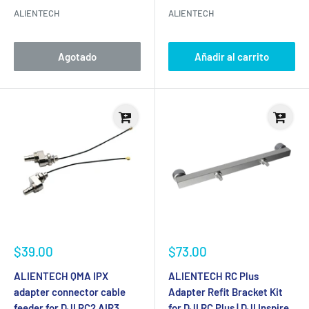
ALIENTECH
ALIENTECH
Agotado
Añadir al carrito
Precio
Precio
$39.00
$73.00
de
de
venta
venta
ALIENTECH QMA IPX
ALIENTECH RC Plus
adapter connector cable
Adapter Refit Bracket Kit
feeder for DJI RC2 AIR3
for DJI RC Plus | DJI Inspire