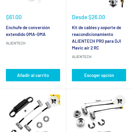
Precio
Precio
$61.00
Desde
$26.00
de
de
venta
venta
Enchufe de conversión
Kit de cables y soporte de
extendido QMA-QMA
reacondicionamiento
ALIENTECH PRO para DJI
ALIENTECH
Mavic air 2 RC
ALIENTECH
Añadir al carrito
Escoger opción