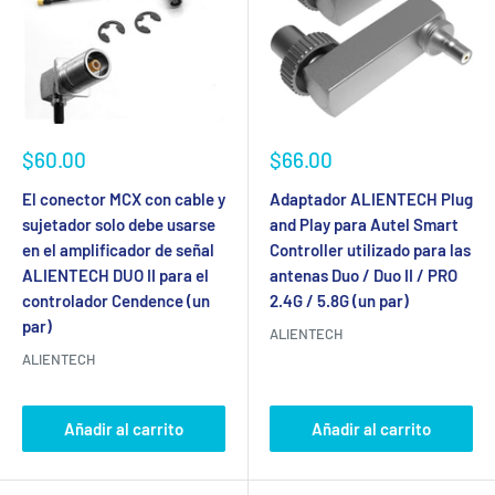
Precio
Precio
$60.00
$66.00
de
de
venta
venta
El conector MCX con cable y
Adaptador ALIENTECH Plug
sujetador solo debe usarse
and Play para Autel Smart
en el amplificador de señal
Controller utilizado para las
ALIENTECH DUO II para el
antenas Duo / Duo II / PRO
controlador Cendence (un
2.4G / 5.8G (un par)
par)
ALIENTECH
ALIENTECH
Añadir al carrito
Añadir al carrito