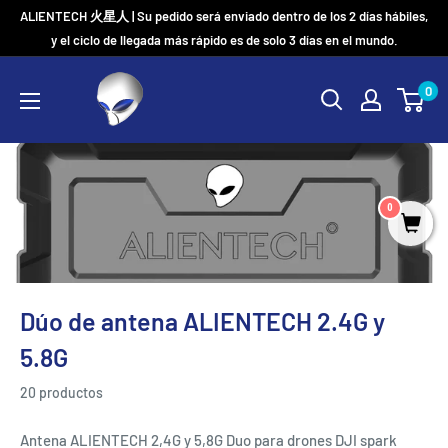
Ir
ALIENTECH 火星人 | Su pedido será enviado dentro de los 2 días hábiles,
directamente
y el ciclo de llegada más rápido es de solo 3 días en el mundo.
al
0
contenido
0
Dúo de antena ALIENTECH 2.4G y
5.8G
20 productos
Antena ALIENTECH 2,4G y 5,8G Duo para drones DJI spark