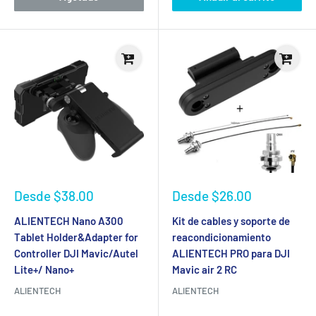
Precio
Precio
Desde
$38.00
Desde
$26.00
de
de
venta
venta
ALIENTECH Nano A300
Kit de cables y soporte de
Tablet Holder&Adapter for
reacondicionamiento
Controller DJI Mavic/Autel
ALIENTECH PRO para DJI
Lite+/ Nano+
Mavic air 2 RC
ALIENTECH
ALIENTECH