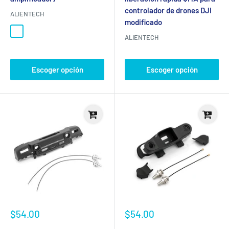
controlador de drones DJI
ALIENTECH
modificado
Negro
blanco
ALIENTECH
Escoger opción
Escoger opción
Precio
Precio
$54.00
$54.00
de
de